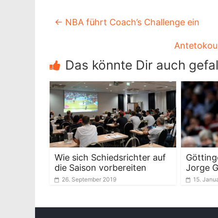
←
NBA führt Coach’s Challenge ein
Antetokou
Das könnte Dir auch gefal
Wie sich Schiedsrichter auf
Götting
die Saison vorbereiten
Jorge G
26. September 2019
15. Janu