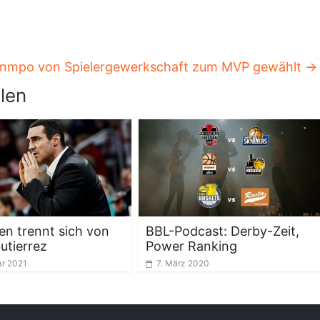
nmpo von Spielergewerkschaft zum MVP gewählt
→
len
en trennt sich von
BBL-Podcast: Derby-Zeit,
utierrez
Power Ranking
ar 2021
7. März 2020