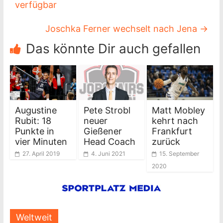
verfügbar
Joschka Ferner wechselt nach Jena
→
Das könnte Dir auch gefallen
Augustine
Pete Strobl
Matt Mobley
Rubit: 18
neuer
kehrt nach
Punkte in
Gießener
Frankfurt
vier Minuten
Head Coach
zurück
27. April 2019
4. Juni 2021
15. September
2020
Weltweit