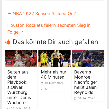
←
NBA 2K22 Season 3: ‚Iced Out‘
Houston Rockets feiern sechsten Sieg in
Folge
→
Das könnte Dir auch gefallen
Seiten aus
Mehr als nur
Bayerns
dem
40 Minuten
Monroe-
Playbook:
Nachfolger
19. November
s.Oliver
heißt Jalen
2017
Würzburg
Reynolds
unter Denis
31. Juli 2020
Wucherer
25. März 2019