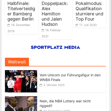
Halbfinale:
Doppelpack:
Pokalmodus:
Titelverteidig
Alex
Qualifikation
er Bamberg
Hamilton
sturniere und
gegen Berlin
und Jalen
Top Four
Hudson
16. Dezember
17. Juli 2020
16. Februar
2019
2021
Weltweit
Vom Unicorn zur Führungsfigur in den
WNBA Finals
3. Oktober 2025
Nein, die NBA Lottery war nicht
rigged!!
23. September 2025