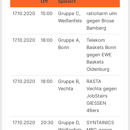
Off
Spielort
17.10.2020
15:00
Gruppe C,
ratioharm ulm
Weißenfels
gegen Brose
Bamberg
17.10.2020
18:00
Gruppe A,
Telekom
Bonn
Baskets Bonn
gegen EWE
Baskets
Oldenburg
17.10.2020
18:00
Gruppe B,
RASTA
Vechta
Vechta gegen
JobStairs
GIESSEN
46ers
17.10.2020
20:30
Gruppe D,
SYNTAINICS
Weißenfels
MBC gegen