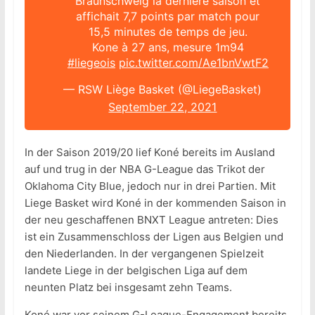
Braunschweig la dernière saison et
affichait 7,7 points par match pour
15,5 minutes de temps de jeu.
Kone à 27 ans, mesure 1m94
#liegeois
pic.twitter.com/Ae1bnVwtF2
— RSW Liège Basket (@LiegeBasket)
September 22, 2021
In der Saison 2019/20 lief Koné bereits im Ausland
auf und trug in der NBA G-League das Trikot der
Oklahoma City Blue, jedoch nur in drei Partien. Mit
Liege Basket wird Koné in der kommenden Saison in
der neu geschaffenen BNXT League antreten: Dies
ist ein Zusammenschloss der Ligen aus Belgien und
den Niederlanden. In der vergangenen Spielzeit
landete Liege in der belgischen Liga auf dem
neunten Platz bei insgesamt zehn Teams.
Koné war vor seinem G-League-Engagement bereits