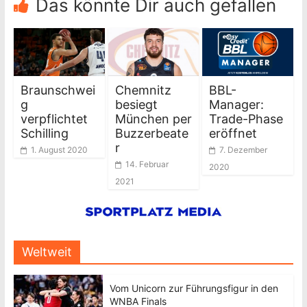
Das könnte Dir auch gefallen
Braunschwei
Chemnitz
BBL-
g
besiegt
Manager:
verpflichtet
München per
Trade-Phase
Schilling
Buzzerbeate
eröffnet
r
1. August 2020
7. Dezember
14. Februar
2020
2021
Weltweit
Vom Unicorn zur Führungsfigur in den
WNBA Finals