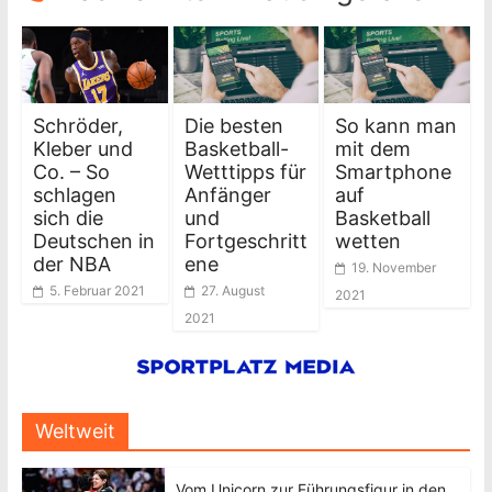
Schröder,
Die besten
So kann man
Kleber und
Basketball-
mit dem
Co. – So
Wetttipps für
Smartphone
schlagen
Anfänger
auf
sich die
und
Basketball
Deutschen in
Fortgeschritt
wetten
der NBA
ene
19. November
5. Februar 2021
27. August
2021
2021
Weltweit
Vom Unicorn zur Führungsfigur in den