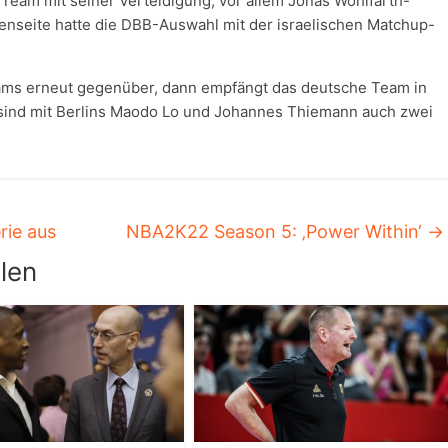
Team mit seiner Verteidigung, vor allem Jonas Wohlfarth-
enseite hatte die DBB-Auswahl mit der israelischen Matchup-
ms erneut gegenüber, dann empfängt das deutsche Team in
i sind mit Berlins Maodo Lo und Johannes Thiemann auch zwei
ie aus
NBA2K22 Season 5: ‚Power Within‘
→
len