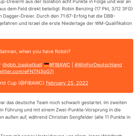
up-Dreierm aus der Isolation acht Punkte in Folge und war an
s dem Feld direkt beteiligt. Robin Benzing (17 Pkt, 3/12 3FG)
en Dagger-Dreier. Durch den 71:67-Erfolg hat die DBB-
gefahren und Israel die erste Niederlage der WM-Qualifikation
Batman, when you have Robin?
or
@dbb_basketball
#FIBAWC
|
#WinForDeutschland
twitter.com/eFNTN3gG7l
orld Cup (@FIBAWC)
February 25, 2022
e war das deutsche Team noch schwach gestartet. Im zweiten
m in Führung und mit einem Zwei-Punkte-Vorsprung in die
 außen auf, während Christian Sengfelder (alle 11 Punkte in