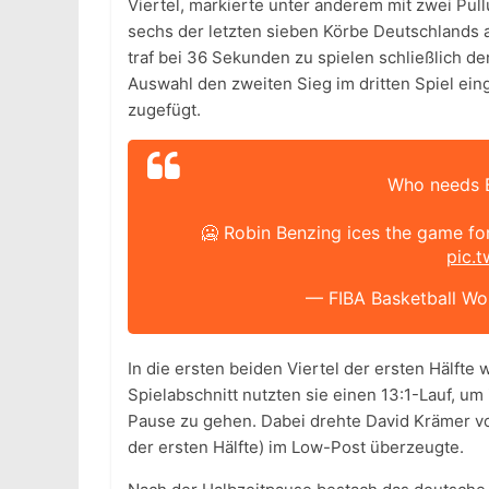
Viertel, markierte unter anderem mit zwei Pull
sechs der letzten sieben Körbe Deutschlands au
traf bei 36 Sekunden zu spielen schließlich d
Auswahl den zweiten Sieg im dritten Spiel ein
zugefügt.
Who needs 
🥶 Robin Benzing ices the game f
pic.
— FIBA Basketball W
In die ersten beiden Viertel der ersten Hälft
Spielabschnitt nutzten sie einen 13:1-Lauf, u
Pause zu gehen. Dabei drehte David Krämer von
der ersten Hälfte) im Low-Post überzeugte.