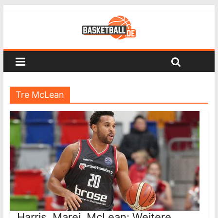
Tre McLean
Harris, Marei, McLean: Weitere