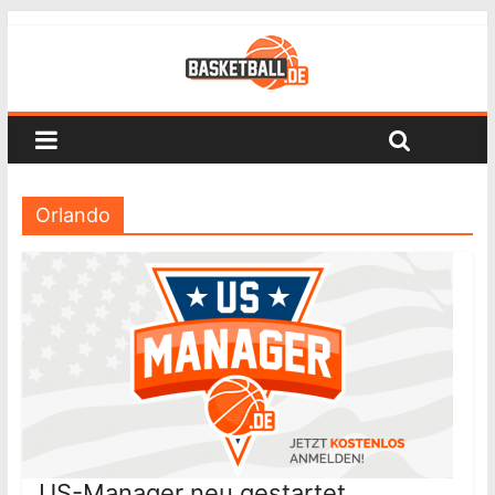
Orlando
US-Manager neu gestartet