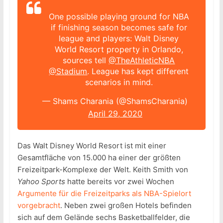
One possible playing ground for NBA
if finishing season becomes safe for
league and players: Walt Disney
World Resort property in Orlando,
sources tell
@TheAthleticNBA
@Stadium
. League has kept different
scenarios in mind.
— Shams Charania (@ShamsCharania)
April 29, 2020
Das Walt Disney World Resort ist mit einer
Gesamtfläche von 15.000 ha einer der größten
Freizeitpark-Komplexe der Welt. Keith Smith von
Yahoo Sports
hatte bereits vor zwei Wochen
Argumente für die Freizeitparks als NBA-Spielort
vorgebracht
. Neben zwei großen Hotels befinden
sich auf dem Gelände sechs Basketballfelder, die