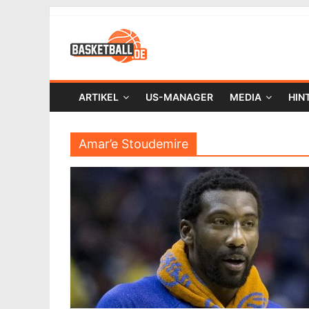
ARTIKEL
US-MANAGER
MEDIA
HIN
Amar’e Stoudemire