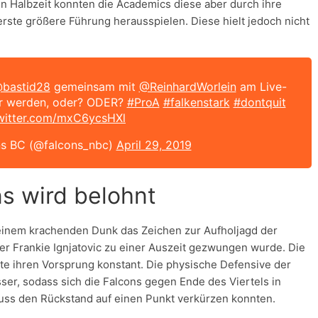
n Halbzeit konnten die Academics diese aber durch ihre
erste größere Führung herausspielen. Diese hielt jedoch nicht
bastid28
gemeinsam mit
@ReinhardWorlein
am Live-
er werden, oder? ODER?
#ProA
#falkenstark
#dontquit
twitter.com/mxC6ycsHXl
s BC (@falcons_nbc)
April 29, 2019
s wird belohnt
t einem krachenden Dunk das Zeichen zur Aufholjagd der
er Frankie Ignjatovic zu einer Auszeit gezwungen wurde. Die
te ihren Vorsprung konstant. Die physische Defensive der
ser, sodass sich die Falcons gegen Ende des Viertels in
luss den Rückstand auf einen Punkt verkürzen konnten.