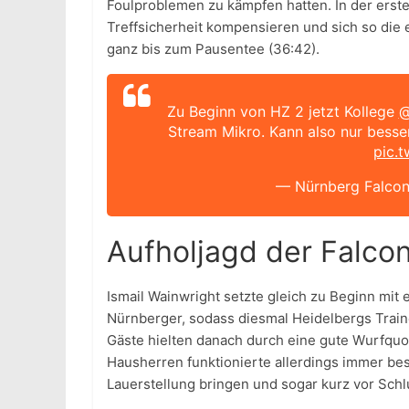
Foulproblemen zu kämpfen hatten. In der erste
Treffsicherheit kompensieren und sich so die 
ganz bis zum Pausentee (36:42).
Zu Beginn von HZ 2 jetzt Kollege
@
Stream Mikro. Kann also nur bess
pic.
— Nürnberg Falcon
Aufholjagd der Falcon
Ismail Wainwright setzte gleich zu Beginn mi
Nürnberger, sodass diesmal Heidelbergs Train
Gäste hielten danach durch eine gute Wurfquo
Hausherren funktionierte allerdings immer bes
Lauerstellung bringen und sogar kurz vor Sch