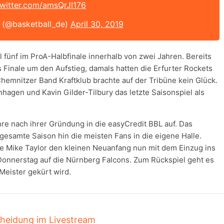
twitter.com/amsQrJI176
e (@basketball_de)
April 30, 2019
el fünf im ProA-Halbfinale innerhalb von zwei Jahren. Bereits
s Finale um den Aufstieg, damals hatten die Erfurter Rockets
hemnitzer Band Kraftklub brachte auf der Tribüne kein Glück.
hagen und Kavin Gilder-Tilbury das letzte Saisonspiel als
e nach ihrer Gründung in die easyCredit BBL auf. Das
 gesamte Saison hin die meisten Fans in die eigene Halle.
e Mike Taylor den kleinen Neuanfang nun mit dem Einzug ins
 Donnerstag auf die Nürnberg Falcons. Zum Rückspiel geht es
Meister gekürt wird.
heidung im Livestream