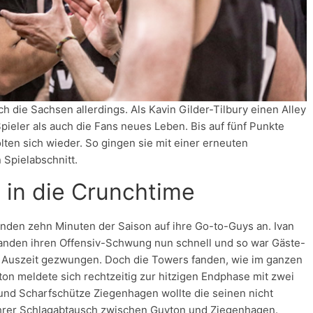
h die Sachsen allerdings. Als Kavin Gilder-Tilbury einen Alley
ieler als auch die Fans neues Leben. Bis auf fünf Punkte
lten sich wieder. So gingen sie mit einer erneuten
 Spielabschnitt.
 in die Crunchtime
enden zehn Minuten der Saison auf ihre Go-to-Guys an. Ivan
 fanden ihren Offensiv-Schwung nun schnell und so war Gäste-
 Auszeit gezwungen. Doch die Towers fanden, wie im ganzen
ton meldete sich rechtzeitig zur hitzigen Endphase mit zwei
nd Scharfschütze Ziegenhagen wollte die seinen nicht
ahrer Schlagabtausch zwischen Guyton und Ziegenhagen.