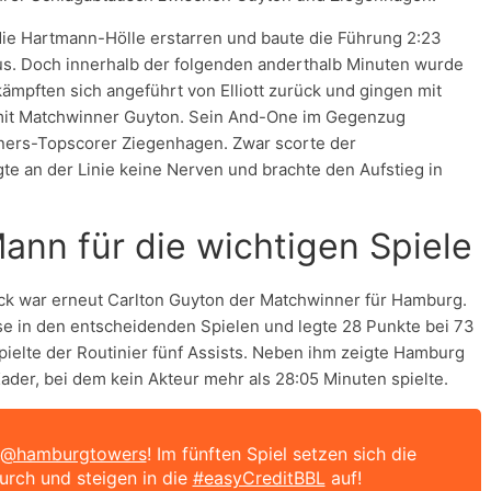
die Hartmann-Hölle erstarren und baute die Führung 2:23
us. Doch innerhalb der folgenden anderthalb Minuten wurde
 kämpften sich angeführt von Elliott zurück und gingen mit
t mit Matchwinner Guyton. Sein And-One im Gegenzug
Niners-Topscorer Ziegenhagen. Zwar scorte der
e an der Linie keine Nerven und brachte den Aufstieg in
ann für die wichtigen Spiele
ck war erneut Carlton Guyton der Matchwinner für Hamburg.
se in den entscheidenden Spielen und legte 28 Punkte bei 73
pielte der Routinier fünf Assists. Neben ihm zeigte Hamburg
ader, bei dem kein Akteur mehr als 28:05 Minuten spielte.
@hamburgtowers
! Im fünften Spiel setzen sich die
rch und steigen in die
#easyCreditBBL
auf!