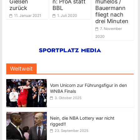
Gießen
n: ProA statt
mühelos /
zurück
BBL
Bauermann
fliegt nach
11. Januar 2021
1. Juli 2020
drei Minuten
7. November
2020
Weltweit
Vom Unicorn zur Führungsfigur in den
WNBA Finals
3. Oktober 2025
Nein, die NBA Lottery war nicht
rigged!!
23. September 2025