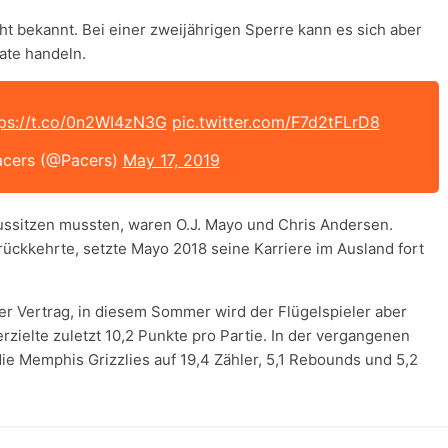
t bekannt. Bei einer zweijährigen Sperre kann es sich aber
ate handeln.
tps://t.co/0n2WI4zN3G
pic.twitter.com/F7d2tFLrD8
acers (@Pacers)
May 17, 2019
 aussitzen mussten, waren O.J. Mayo und Chris Andersen.
ckkehrte, setzte Mayo 2018 seine Karriere im Ausland fort
ter Vertrag, in diesem Sommer wird der Flügelspieler aber
zielte zuletzt 10,2 Punkte pro Partie. In der vergangenen
die Memphis Grizzlies auf 19,4 Zähler, 5,1 Rebounds und 5,2