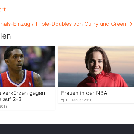
ert
Finals-Einzug / Triple-Doubles von Curry und Green
→
len
s verkürzen gegen
Frauen in der NBA
s auf 2-3
15. Januar 2018
 2019