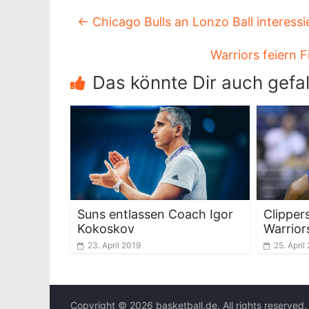
←
Chicago Bulls an Lonzo Ball interessi
Warriors feiern 
Das könnte Dir auch gefal
Suns entlassen Coach Igor
Clipper
Kokoskov
Warrior
23. April 2019
25. April
Copyright © 2026
basketball.de
. All rights reserved.