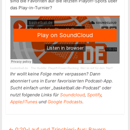
sind die Favoriten auf die letzten Playoff-Spots über
das Play-in-Turnier?
basketball.de
·
The Huddle: Playoff-Power-Ranking: Wer ist reif für den Titel?
Ihr wollt keine Folge mehr verpassen? Dann
abonniert uns in Eurer favorisierten Podcast-App.
Sucht einfach unter „basketball.de-Podcast“ oder
nutzt folgende Links für
Soundcloud
,
Spotify
,
Apple/iTunes
und
Google Podcasts
.
←
0:20-Lauf und Trinchieri-Aus: Bayern