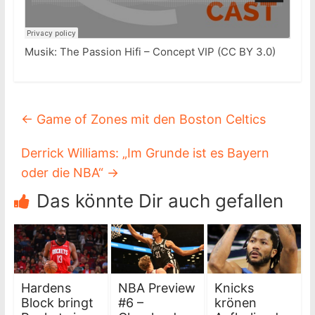
Musik: The Passion Hifi – Concept VIP (CC BY 3.0)
←
Game of Zones mit den Boston Celtics
Derrick Williams: „Im Grunde ist es Bayern
oder die NBA“
→
Das könnte Dir auch gefallen
Hardens
NBA Preview
Knicks
Block bringt
#6 –
krönen