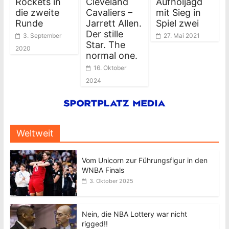
Rockets in
Cleveland
Aufholjagd
die zweite
Cavaliers –
mit Sieg in
Runde
Jarrett Allen.
Spiel zwei
Der stille
3. September
27. Mai 2021
Star. The
2020
normal one.
16. Oktober
2024
Weltweit
Vom Unicorn zur Führungsfigur in den
WNBA Finals
3. Oktober 2025
Nein, die NBA Lottery war nicht
rigged!!