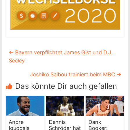
←
Bayern verpflichtet James Gist und D.J.
Seeley
Joshiko Saibou trainiert beim MBC
→
Das könnte Dir auch gefallen
Andre
Dennis
Dank
Iguodala
Schröder hat
Booker: