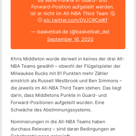
da seine Punkte in Guard- und
Forward-Position aufgeteilt werden,
ist er nicht im All-NBA Third Team 🤔
🙃
pic.twitter.com/0VJCRCeIKf
— basketball.de (@basketball_de)
September 16, 2020
Khris Middleton wurde derweil in keines der drei All-
NBA Teams gewählt – obwohl der Flügelspieler der
Milwaukee Bucks mit 81 Punkten mehr Zähler
einstrich als Russell Westbrook und Ben Simmons –
die jeweils im All-NBA Third Team stehen. Das liegt
darin, dass Middletons Punkte in Guard- und
Forward-Positionen aufgeteilt wurden. Eine
Schwäche des Abstimmungssystems.
Nominierungen in die All-NBA Teams haben
durchaus Relevanz – sind daran Bedingungen an