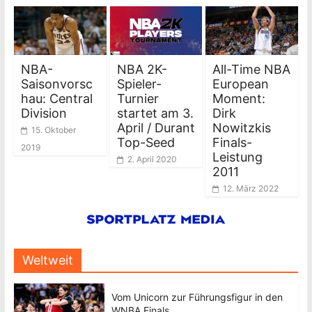
NBA-
NBA 2K-
All-Time NBA
Saisonvorsc
Spieler-
European
hau: Central
Turnier
Moment:
Division
startet am 3.
Dirk
April / Durant
Nowitzkis
15. Oktober
Top-Seed
Finals-
2019
Leistung
2. April 2020
2011
12. März 2022
Weltweit
Vom Unicorn zur Führungsfigur in den
WNBA Finals