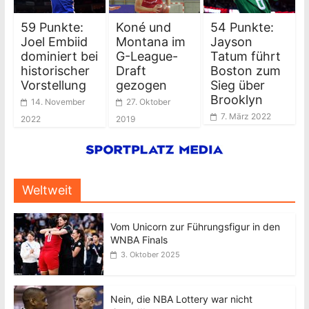
59 Punkte:
Koné und
54 Punkte:
Joel Embiid
Montana im
Jayson
dominiert bei
G-League-
Tatum führt
historischer
Draft
Boston zum
Vorstellung
gezogen
Sieg über
Brooklyn
14. November
27. Oktober
7. März 2022
2022
2019
Weltweit
Vom Unicorn zur Führungsfigur in den
WNBA Finals
3. Oktober 2025
Nein, die NBA Lottery war nicht