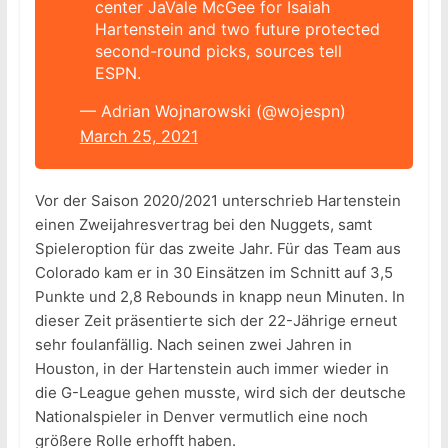
center JaVale McGee for Isaiah
Hartenstein and two future protected
second-round picks, sources tell
ESPN.
— Adrian Wojnarowski (@wojespn)
March 25, 2021
Vor der Saison 2020/2021 unterschrieb Hartenstein
einen Zweijahresvertrag bei den Nuggets, samt
Spieleroption für das zweite Jahr. Für das Team aus
Colorado kam er in 30 Einsätzen im Schnitt auf 3,5
Punkte und 2,8 Rebounds in knapp neun Minuten. In
dieser Zeit präsentierte sich der 22-Jährige erneut
sehr foulanfällig. Nach seinen zwei Jahren in
Houston, in der Hartenstein auch immer wieder in
die G-League gehen musste, wird sich der deutsche
Nationalspieler in Denver vermutlich eine noch
größere Rolle erhofft haben.