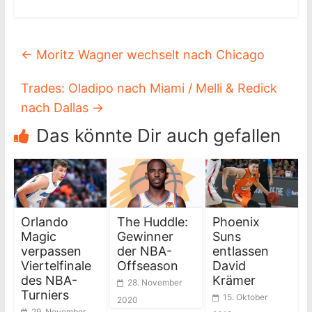
←
Moritz Wagner wechselt nach Chicago
Trades: Oladipo nach Miami / Melli & Redick
nach Dallas
→
Das könnte Dir auch gefallen
Orlando
The Huddle:
Phoenix
Magic
Gewinner
Suns
verpassen
der NBA-
entlassen
Viertelfinale
Offseason
David
des NBA-
Krämer
28. November
Turniers
15. Oktober
2020
29. November