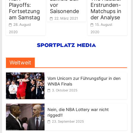
Playoffs:
vor
Erstrunden-
Fortsetzung
Saisonende
Matchups in
am Samstag
der Analyse
22. März 2021
28. August
15. August
2020
2020
Weltweit
Vom Unicorn zur Führungsfigur in den
WNBA Finals
3. Oktober 2025
Nein, die NBA Lottery war nicht
rigged!!
23. September 2025