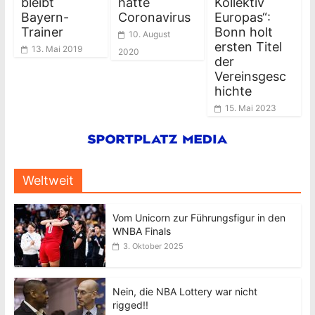
bleibt
hatte
Kollektiv
Bayern-
Coronavirus
Europas“:
Trainer
Bonn holt
10. August
ersten Titel
13. Mai 2019
2020
der
Vereinsgesc
hichte
15. Mai 2023
Weltweit
Vom Unicorn zur Führungsfigur in den
WNBA Finals
3. Oktober 2025
Nein, die NBA Lottery war nicht
rigged!!