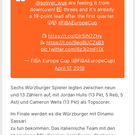
.
@soliver_wue
are feeling it from
downtown! 5️⃣ threes and it's already
a 19-point lead after the first quarter.
😤🤯
#FIBAEuropeCup
📺
https://t.co/Dlr5iN2ZHy
📝
https://t.co/9egBUCZsB3
pic.twitter.com/6z3j2mFt1X
— FIBA Europe Cup (@FIBAEuropeCup)
April 17, 2019
Sechs Würzburger Spieler legten zwischen neun
und 13 Zählern auf, mit Jordan Hulls (13 Pkt, 5 Reb, 5
Ast) und Cameron Wells (13 Pkt) als Topscorer.
Im Finale werden es die Würzburger mit Dinamo
Sassari
zu tun bekommen. Das italienische Team mit den