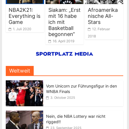
NBA2K21:
Siakam: „Erst
Afroamerika
Everything is
mit 16 habe
nische All-
Game
ich mit
Stars
Basketball
1. Juli 2020
12. Februar
begonnen“
2018
16. April 2019
Weltweit
Vom Unicorn zur Führungsfigur in den
WNBA Finals
3. Oktober 2025
Nein, die NBA Lottery war nicht
rigged!!
23. September 2025