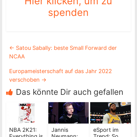
Hier klicken, um zu
spenden
←
Satou Sabally: beste Small Forward der
NCAA
Europameisterschaft auf das Jahr 2022
verschoben
→
Das könnte Dir auch gefallen
NBA 2K21:
Jannis
eSport im
Everything is
Neumann:
Trend: So