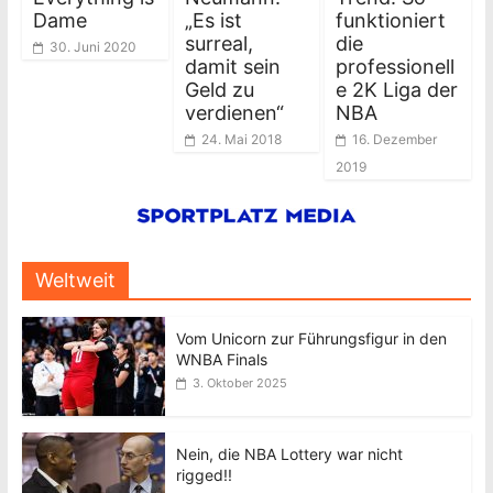
Dame
„Es ist
funktioniert
surreal,
die
30. Juni 2020
damit sein
professionell
Geld zu
e 2K Liga der
verdienen“
NBA
24. Mai 2018
16. Dezember
2019
Weltweit
Vom Unicorn zur Führungsfigur in den
WNBA Finals
3. Oktober 2025
Nein, die NBA Lottery war nicht
rigged!!