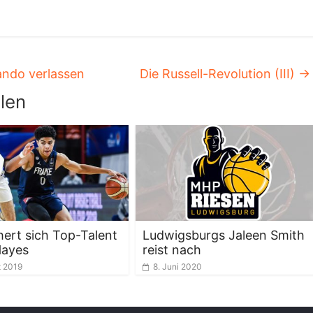
ando verlassen
Die Russell-Revolution (III)
→
len
hert sich Top-Talent
Ludwigsburgs Jaleen Smith
Hayes
reist nach
t 2019
8. Juni 2020