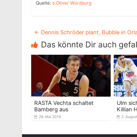
Quelle:
s.Oliver Würzburg
←
Dennis Schröder plant, Bubble in Orl
Das könnte Dir auch gefal
RASTA Vechta schaltet
Ulm sic
Bamberg aus
Killian 
28. Mai 2019
2. Augus