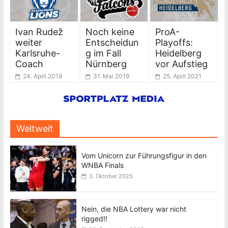
Ivan Rudež
Noch keine
ProA-
weiter
Entscheidun
Playoffs:
Karlsruhe-
g im Fall
Heidelberg
Coach
Nürnberg
vor Aufstieg
24. April 2019
31. Mai 2019
25. April 2021
Weltweit
Vom Unicorn zur Führungsfigur in den
WNBA Finals
3. Oktober 2025
Nein, die NBA Lottery war nicht
rigged!!