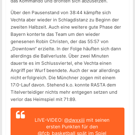
das Kommando und drohten sich abzusetzen.
Über den Pausenstand von 38:44 kämpfte sich
Vechta aber wieder in Schlagdistanz zu Beginn der
zweiten Halbzeit. Auch eine weitere gute Phase der
Bayern konterte das Team um den wieder
genesenen Robin Christen, der das 55:57 von
„Downtown“ erzielte. In der Folge häuften sich dann
allerdings die Ballverluste. Über zwei Minuten
dauerte es im Schlussviertel, ehe Vechta einen
Angriff per Wurf beendete. Auch der war allerdings
nicht erfolgreich. Die Münchner zogen mit einem
17:0-Lauf davon. Stehend k.o. konnte RASTA dem
Titelverteidiger nichts mehr entgegen setzen und
verlor das Heimspiel mit 71:89.
LIVE-VIDEO:
@dwxxiii
mit seinen
ersten Punkten für den
@fcb_basketball
spät im Spiel