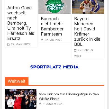
Anton Gavel
wechselt
nach
Baunach
Bayern
Bamberg,
nicht mehr
München
Ulm holt Ty
Bamberger
holt David
Harrelson als
Farmteam
Krämer
Ersatz
zurück in die
22. Mai 2020
BBL
27. März 2024
22. Februar
2021
Weltweit
Vom Unicorn zur Führungsfigur in den
WNBA Finals
3. Oktober 2025