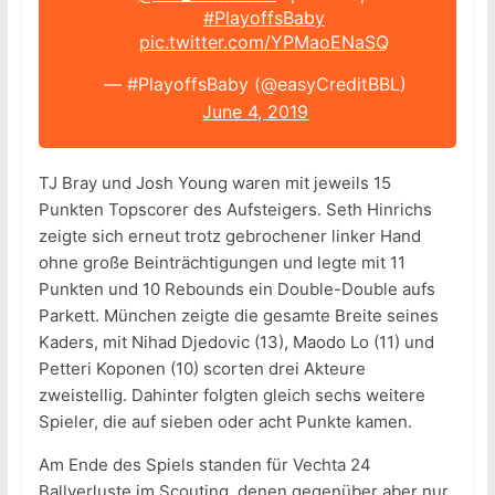
#PlayoffsBaby
pic.twitter.com/YPMaoENaSQ
— #PlayoffsBaby (@easyCreditBBL)
June 4, 2019
TJ Bray und Josh Young waren mit jeweils 15
Punkten Topscorer des Aufsteigers. Seth Hinrichs
zeigte sich erneut trotz gebrochener linker Hand
ohne große Beinträchtigungen und legte mit 11
Punkten und 10 Rebounds ein Double-Double aufs
Parkett. München zeigte die gesamte Breite seines
Kaders, mit Nihad Djedovic (13), Maodo Lo (11) und
Petteri Koponen (10) scorten drei Akteure
zweistellig. Dahinter folgten gleich sechs weitere
Spieler, die auf sieben oder acht Punkte kamen.
Am Ende des Spiels standen für Vechta 24
Ballverluste im Scouting, denen gegenüber aber nur