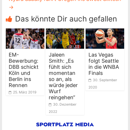
→
Das könnte Dir auch gefallen
EM-
Jaleen
Las Vegas
Bewerbung:
Smith: „Es
folgt Seattle
DBB schickt
fühlt sich
in die WNBA
Köln und
momentan
Finals
Berlin ins
so an, als
30. September
Rennen
würde jeder
2020
Wurf
25. März 2019
reingehen“
30. Dezember
2022