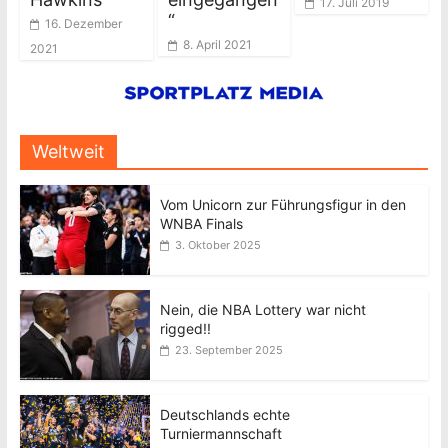
17. Juli 2019
“
16. Dezember
8. April 2021
2021
Weltweit
Vom Unicorn zur Führungsfigur in den
WNBA Finals
3. Oktober 2025
Nein, die NBA Lottery war nicht
rigged!!
23. September 2025
Deutschlands echte
Turniermannschaft