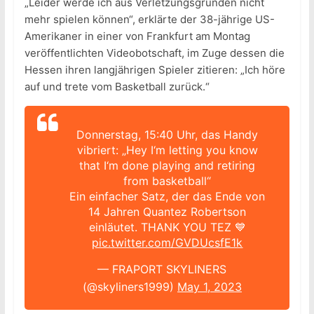
„Leider werde ich aus Verletzungsgründen nicht
mehr spielen können“, erklärte der 38-jährige US-
Amerikaner in einer von Frankfurt am Montag
veröffentlichten Videobotschaft, im Zuge dessen die
Hessen ihren langjährigen Spieler zitieren: „Ich höre
auf und trete vom Basketball zurück.“
Donnerstag, 15:40 Uhr, das Handy
vibriert: „Hey I‘m letting you know
that I‘m done playing and retiring
from basketball“
Ein einfacher Satz, der das Ende von
14 Jahren Quantez Robertson
einläutet. THANK YOU TEZ 💙
pic.twitter.com/GVDUcsfE1k
— FRAPORT SKYLINERS
(@skyliners1999)
May 1, 2023