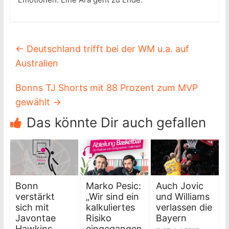
←
Deutschland trifft bei der WM u.a. auf
Australien
Bonns TJ Shorts mit 88 Prozent zum MVP
gewählt
→
Das könnte Dir auch gefallen
Bonn
Marko Pesic:
Auch Jovic
verstärkt
„Wir sind ein
und Williams
sich mit
kalkuliertes
verlassen die
Javontae
Risiko
Bayern
Hawkins
eingegangen