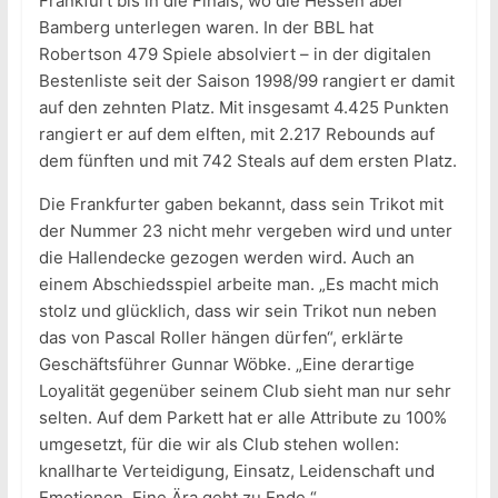
Frankfurt bis in die Finals, wo die Hessen aber
Bamberg unterlegen waren. In der BBL hat
Robertson 479 Spiele absolviert – in der digitalen
Bestenliste seit der Saison 1998/99 rangiert er damit
auf den zehnten Platz. Mit insgesamt 4.425 Punkten
rangiert er auf dem elften, mit 2.217 Rebounds auf
dem fünften und mit 742 Steals auf dem ersten Platz.
Die Frankfurter gaben bekannt, dass sein Trikot mit
der Nummer 23 nicht mehr vergeben wird und unter
die Hallendecke gezogen werden wird. Auch an
einem Abschiedsspiel arbeite man. „Es macht mich
stolz und glücklich, dass wir sein Trikot nun neben
das von Pascal Roller hängen dürfen“, erklärte
Geschäftsführer Gunnar Wöbke. „Eine derartige
Loyalität gegenüber seinem Club sieht man nur sehr
selten. Auf dem Parkett hat er alle Attribute zu 100%
umgesetzt, für die wir als Club stehen wollen:
knallharte Verteidigung, Einsatz, Leidenschaft und
Emotionen. Eine Ära geht zu Ende.“