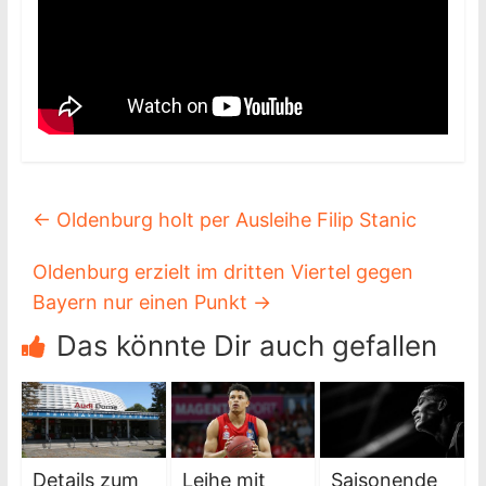
←
Oldenburg holt per Ausleihe Filip Stanic
Oldenburg erzielt im dritten Viertel gegen
Bayern nur einen Punkt
→
Das könnte Dir auch gefallen
Details zum
Leihe mit
Saisonende