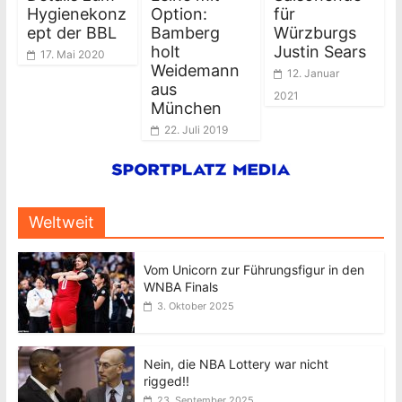
Hygienekonz
Option:
für
ept der BBL
Bamberg
Würzburgs
holt
Justin Sears
17. Mai 2020
Weidemann
12. Januar
aus
2021
München
22. Juli 2019
Weltweit
Vom Unicorn zur Führungsfigur in den
WNBA Finals
3. Oktober 2025
Nein, die NBA Lottery war nicht
rigged!!
23. September 2025