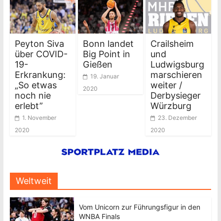
Peyton Siva
Bonn landet
Crailsheim
über COVID-
Big Point in
und
19-
Gießen
Ludwigsburg
Erkrankung:
marschieren
19. Januar
„So etwas
weiter /
2020
noch nie
Derbysieger
erlebt”
Würzburg
1. November
23. Dezember
2020
2020
Weltweit
Vom Unicorn zur Führungsfigur in den
WNBA Finals