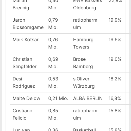
Martin
0,40
EWE Baskets
22,8%
Breunig
Mio.
Oldenburg
Jaron
0,79
ratiopharm
19,9%
Blossomgame
Mio.
ulm
Maik Kotsar
0,76
Hamburg
19,6%
Mio.
Towers
Christian
0,69
Brose
19,0%
Sengfelder
Mio.
Bamberg
Desi
0,53
s.Oliver
18,2%
Rodriguez
Mio.
Würzburg
Malte Delow
0,21 Mio.
ALBA BERLIN
16,8%
Cristiano
0,85
ratiopharm
15,8%
Felicio
Mio.
ulm
Luc van
0,36
Basketball
15,8%