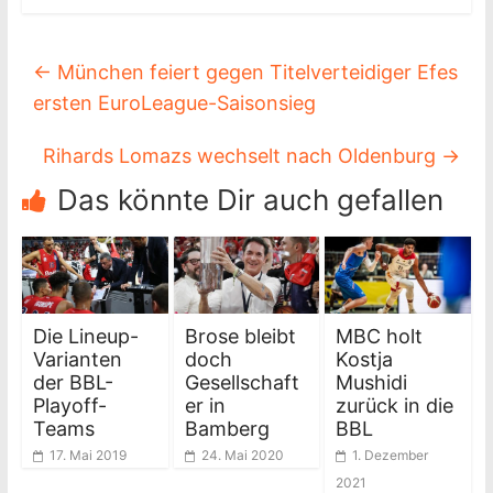
←
München feiert gegen Titelverteidiger Efes
ersten EuroLeague-Saisonsieg
Rihards Lomazs wechselt nach Oldenburg
→
Das könnte Dir auch gefallen
Die Lineup-
Brose bleibt
MBC holt
Varianten
doch
Kostja
der BBL-
Gesellschaft
Mushidi
Playoff-
er in
zurück in die
Teams
Bamberg
BBL
17. Mai 2019
24. Mai 2020
1. Dezember
2021