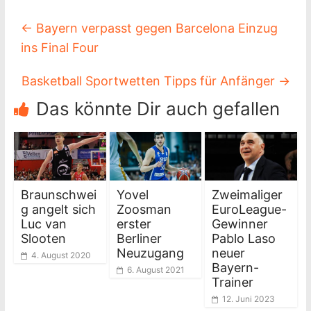
←
Bayern verpasst gegen Barcelona Einzug
ins Final Four
Basketball Sportwetten Tipps für Anfänger
→
Das könnte Dir auch gefallen
Braunschwei
Yovel
Zweimaliger
g angelt sich
Zoosman
EuroLeague-
Luc van
erster
Gewinner
Slooten
Berliner
Pablo Laso
Neuzugang
neuer
4. August 2020
Bayern-
6. August 2021
Trainer
12. Juni 2023