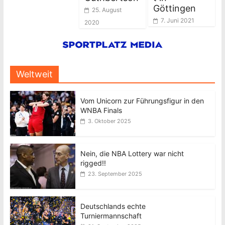
Göttingen
25. August
7. Juni 2021
2020
Weltweit
Vom Unicorn zur Führungsfigur in den
WNBA Finals
3. Oktober 2025
Nein, die NBA Lottery war nicht
rigged!!
23. September 2025
Deutschlands echte
Turniermannschaft