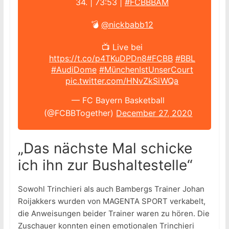
34. | 73:53 |
#FCBBBAM
💣
@nickbabb12
📺 Live bei
https://t.co/p4TKuDPDn8
#FCBB
#BBL
#AudiDome
#MünchenIstUnserCourt
pic.twitter.com/HNvZkSiWQa
— FC Bayern Basketball
(@FCBBTogether)
December 27, 2020
„Das nächste Mal schicke
ich ihn zur Bushaltestelle“
Sowohl Trinchieri als auch Bambergs Trainer Johan
Roijakkers wurden von MAGENTA SPORT verkabelt,
die Anweisungen beider Trainer waren zu hören. Die
Zuschauer konnten einen emotionalen Trinchieri