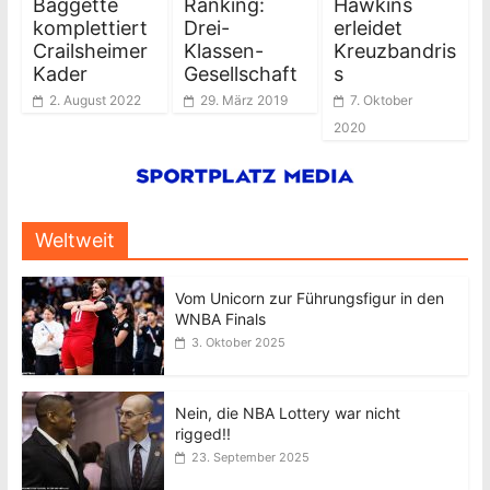
Baggette
Ranking:
Hawkins
komplettiert
Drei-
erleidet
Crailsheimer
Klassen-
Kreuzbandris
Kader
Gesellschaft
s
2. August 2022
29. März 2019
7. Oktober
2020
Weltweit
Vom Unicorn zur Führungsfigur in den
WNBA Finals
3. Oktober 2025
Nein, die NBA Lottery war nicht
rigged!!
23. September 2025