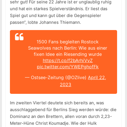
sehr gut! Für seine 22 Jahre ist er unglaublig ruhig
und hat ein starkes Spielverständnis. Er liest das
Spiel gut und kann gut über die Gegenspieler
passen“, lobte Johannes Thiemann.
1500 Fans begleiten Rostock
Seawolves nach Berlin: Wie aus einer
fixen Idee ein Riesending wurde
https://t.co/f2bArhiVvZ
pic.twitter.com/YWEPghofFk
— Ostsee-Zeitung (@OZlive)
April 22,
2023
Im zweiten Viertel deutete sich bereits an, was
ausschlaggebend für Berlins Sieg werden würde: die
Dominanz an den Brettern, allen voran durch 2,23-
Meter-Hüne Christ Koumadje. Wie der Hulk