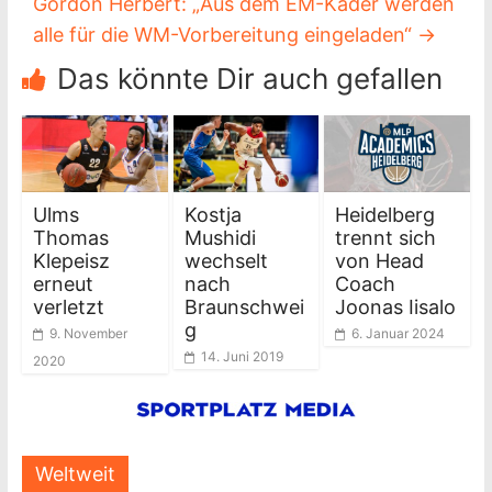
Gordon Herbert: „Aus dem EM-Kader werden
alle für die WM-Vorbereitung eingeladen“
→
Das könnte Dir auch gefallen
Ulms
Kostja
Heidelberg
Thomas
Mushidi
trennt sich
Klepeisz
wechselt
von Head
erneut
nach
Coach
verletzt
Braunschwei
Joonas Iisalo
g
9. November
6. Januar 2024
14. Juni 2019
2020
Weltweit