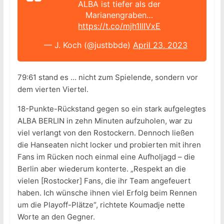
ALBA ist tiefer als der
Marianengraben…
https://t.co/mjh1IlIVxE
— J. Koch (@justbbde)
April 23, 2023
79:61 stand es … nicht zum Spielende, sondern vor
dem vierten Viertel.
18-Punkte-Rückstand gegen so ein stark aufgelegtes
ALBA BERLIN in zehn Minuten aufzuholen, war zu
viel verlangt von den Rostockern. Dennoch ließen
die Hanseaten nicht locker und probierten mit ihren
Fans im Rücken noch einmal eine Aufholjagd – die
Berlin aber wiederum konterte. „Respekt an die
vielen [Rostocker] Fans, die ihr Team angefeuert
haben. Ich wünsche ihnen viel Erfolg beim Rennen
um die Playoff-Plätze“, richtete Koumadje nette
Worte an den Gegner.