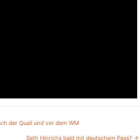
ch der Quali und vor dem WM
Seth Hinrichs bald mit deutschem Pass?
→