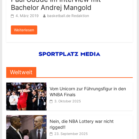
Bachelor Andrej Mangold
4. März 2019
basketball.de Redaktion
Weiterlesen
Weltweit
Vom Unicorn zur Führungsfigur in den
WNBA Finals
3. Oktober 2025
Nein, die NBA Lottery war nicht
rigged!!
23. September 2025