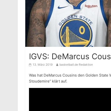
IGVS: DeMarcus Cousi
13. März 2019
basketball.de Redaktion
Was hat DeMarcus Cousins den Golden State W
Stoudemire“ klärt auf.