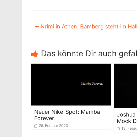
←
Krimi in Athen: Bamberg steht im Hal
Das könnte Dir auch gefal
Neuer Nike-Spot: Mamba
Joshua 
Forever
Mock D
25. Februar 2020
13. Febr