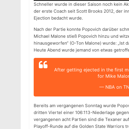
Schneller wurde in dieser Saison noch kein A
der erste Coach seit Scott Brooks 2012, der in
Ejection bedacht wurde.
Nach der Partie konnte Popovich darüber sch
Michael Malone stieß Popovich hinzu und wit
hinausgeworfen“ (O-Ton Malone) wurde: „Ist d
Heute Abend wurde jemand von etwas getroffe
After getting ejected in the first
for Mike Malo
— NBA on T
Bereits am vergangenen Sonntag wurde Popovi
dritten Viertel einer 106:113-Niederlage gege
vergangenen acht Partien sind die Texaner auf 
Playoff-Runde auf die Golden State Warriors t