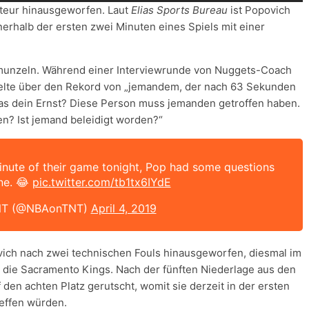
kteur hinausgeworfen. Laut
Elias Sports Bureau
ist Popovich
nerhalb der ersten zwei Minuten eines Spiels mit einer
munzeln. Während einer Interviewrunde von Nuggets-Coach
zelte über den Rekord von „jemandem, der nach 63 Sekunden
as dein Ernst? Diese Person muss jemanden getroffen haben.
n? Ist jemand beleidigt worden?“
 minute of their game tonight, Pop had some questions
ne. 😂
pic.twitter.com/tb1tx6IYdE
NT (@NBAonTNT)
April 4, 2019
ch nach zwei technischen Fouls hinausgeworfen, diesmal im
n die Sacramento Kings. Nach der fünften Niederlage aus den
den achten Platz gerutscht, womit sie derzeit in der ersten
reffen würden.