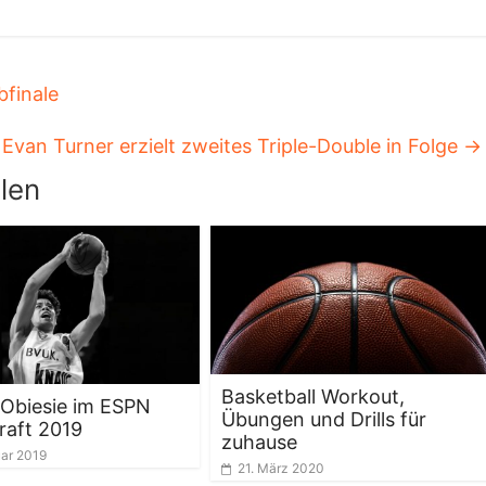
bfinale
Evan Turner erzielt zweites Triple-Double in Folge
→
len
Basketball Workout,
Obiesie im ESPN
Übungen und Drills für
raft 2019
zuhause
uar 2019
21. März 2020