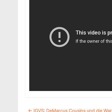
←
IGVS: DeMarcus Cousins und die War