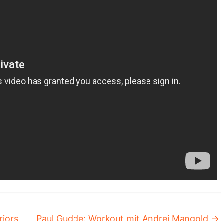
riors
Paul Gudde: Workout mit Andrej Mangold
→