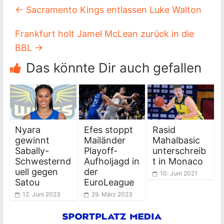
←
Sacramento Kings entlassen Luke Walton
Frankfurt holt Jamel McLean zurück in die
BBL
→
Das könnte Dir auch gefallen
Nyara
Efes stoppt
Rasid
gewinnt
Mailänder
Mahalbasic
Sabally-
Playoff-
unterschreib
Schwesternd
Aufholjagd in
t in Monaco
uell gegen
der
10. Juni 2021
Satou
EuroLeague
12. Juni 2023
29. März 2023