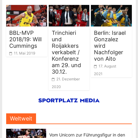
BBL-MVP
Trinchieri
Berlin: Israel
2018/19: Will
und
Gonzalez
Cummings
Roijakkers
wird
verkabelt /
Nachfolger
11. Mai 2019
Konferenz
von Aito
am 29. und
17. August
30.12.
2021
21. Dezember
2020
Weltweit
Vom Unicorn zur Führungsfigur in den