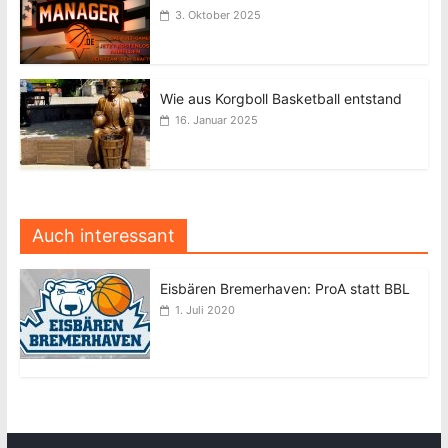
3. Oktober 2025
Wie aus Korgboll Basketball entstand
16. Januar 2025
Auch interessant
Eisbären Bremerhaven: ProA statt BBL
1. Juli 2020