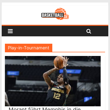
Play-in-Tournament
Morant führt Memphis in die