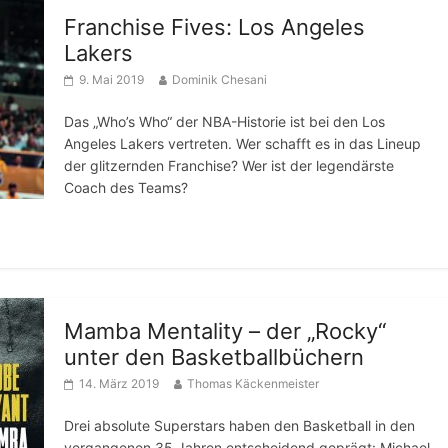
Franchise Fives: Los Angeles
Lakers
9. Mai 2019
Dominik Chesani
Das „Who’s Who“ der NBA-Historie ist bei den Los
Angeles Lakers vertreten. Wer schafft es in das Lineup
der glitzernden Franchise? Wer ist der legendärste
Coach des Teams?
Mamba Mentality – der „Rocky“
unter den Basketballbüchern
14. März 2019
Thomas Käckenmeister
Drei absolute Superstars haben den Basketball in den
vergangenen 35 Jahren entscheidend geprägt: Michael